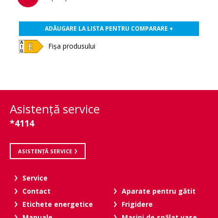
ADĂUGARE LA LISTA PENTRU COMPARARE +
Fișa produsului
Asistenţă service
*4114
ASISTENȚĂ SERVICE
Service
Contact
Aparate pentru gătit
Etichete energetice
Frigidere
Manuale
Maşini de spălat vase