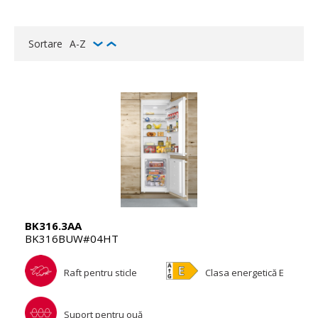
Sortare
A-Z
BK316.3AA
BK316BUW#04HT
Raft pentru sticle
Clasa energetică E
Suport pentru ouă