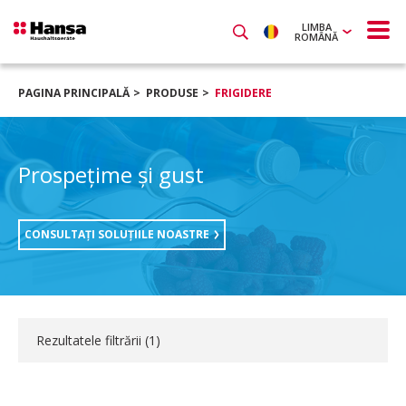
LIMBA
ROMÂNĂ
PAGINA PRINCIPALĂ
PRODUSE
FRIGIDERE
Prospeţime şi gust
CONSULTAŢI SOLUŢIILE NOASTRE
Rezultatele filtrării (
1
)