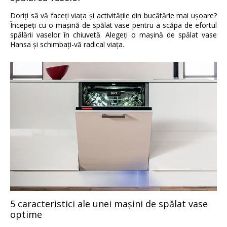
Doriţi să vă faceţi viaţa şi activităţile din bucătărie mai uşoare?
Începeţi cu o maşină de spălat vase pentru a scăpa de efortul
spălării vaselor în chiuvetă. Alegeţi o maşină de spălat vase
Hansa şi schimbaţi-vă radical viaţa.
5 caracteristici ale unei maşini de spălat vase
optime