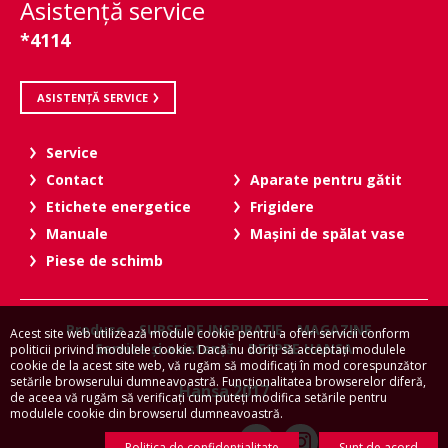
Asistenţă service
*4114
ASISTENȚĂ SERVICE
Service
Contact
Aparate pentru gătit
Etichete energetice
Frigidere
Manuale
Maşini de spălat vase
Piese de schimb
Produse
SURSE DE INSPIRAŢIE
MAGAZINE
Acest site web utilizează module cookie pentru a oferi servicii conform
Service şi asistenţă
DESPRE HANSA
politicii privind modulele cookie. Dacă nu doriţi să acceptaţi modulele
cookie de la acest site web, vă rugăm să modificaţi în mod corespunzător
setările browserului dumneavoastră. Funcţionalitatea browserelor diferă,
Hansa 2017
de aceea vă rugăm să verificaţi cum puteţi modifica setările pentru
modulele cookie din browserul dumneavoastră.
Urmăriţi-ne pe:
Politica de confidenţialitate
Sunt de acord