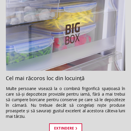
Cel mai răcoros loc din locuinţă
Multe persoane visează la o combină frigorifică spaţioasă în
care să-şi depoziteze proviziile pentru iarnă, fără a mai trebui
să cumpere borcane pentru conserve pe care să le depoziteze
în cămară. Nu trebuie decât să congelaţi nişte produse
proaspete şi să savuraţi gustul excelent al acestora câteva luni
mai târziu.
EXTINDERE