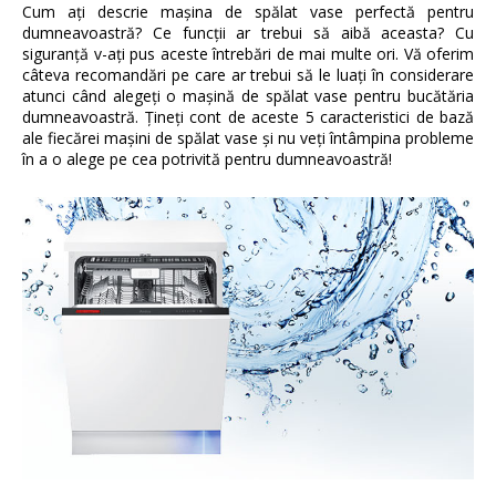
Cum aţi descrie maşina de spălat vase perfectă pentru
dumneavoastră? Ce funcţii ar trebui să aibă aceasta? Cu
siguranţă v-aţi pus aceste întrebări de mai multe ori. Vă oferim
câteva recomandări pe care ar trebui să le luaţi în considerare
atunci când alegeţi o maşină de spălat vase pentru bucătăria
dumneavoastră. Ţineţi cont de aceste 5 caracteristici de bază
ale fiecărei maşini de spălat vase şi nu veţi întâmpina probleme
în a o alege pe cea potrivită pentru dumneavoastră!