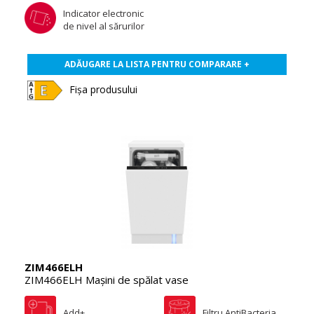
Indicator electronic
de nivel al sărurilor
ADĂUGARE LA LISTA PENTRU COMPARARE +
Fișa produsului
ZIM466ELH
ZIM466ELH Maşini de spălat vase
Add+
Filtru AntiBacteria