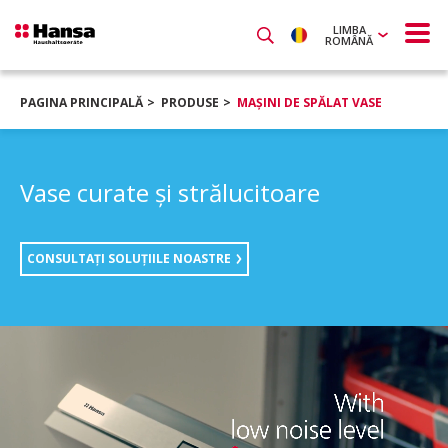
LIMBA
ROMÂNĂ
PAGINA PRINCIPALĂ
PRODUSE
MAŞINI DE SPĂLAT VASE
Vase curate şi strălucitoare
CONSULTAŢI SOLUŢIILE NOASTRE