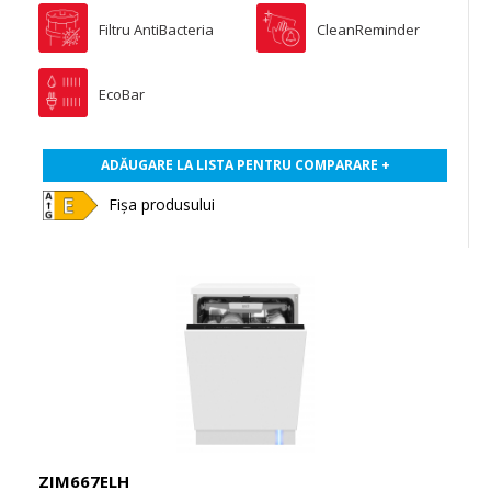
Filtru AntiBacteria
CleanReminder
EcoBar
ADĂUGARE LA LISTA PENTRU COMPARARE +
Fișa produsului
ZIM667ELH