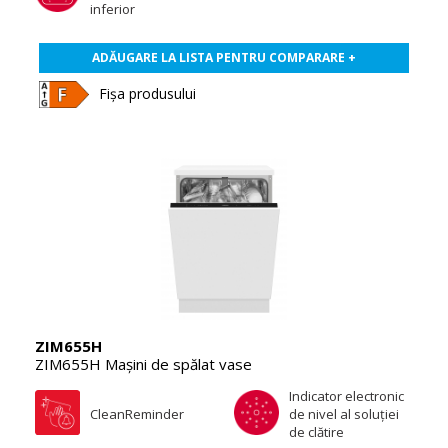
inferior
ADĂUGARE LA LISTA PENTRU COMPARARE +
Fișa produsului
ZIM655H
ZIM655H Maşini de spălat vase
Indicator electronic
CleanReminder
de nivel al soluţiei
de clătire