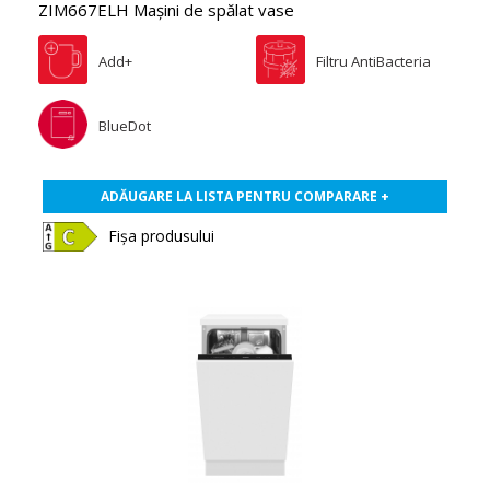
ZIM667ELH Maşini de spălat vase
Add+
Filtru AntiBacteria
BlueDot
ADĂUGARE LA LISTA PENTRU COMPARARE +
Fișa produsului