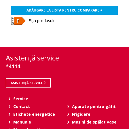
ADĂUGARE LA LISTA PENTRU COMPARARE +
Fișa produsului
Asistenţă service
*4114
ASISTENȚĂ SERVICE
Service
Contact
Aparate pentru gătit
Etichete energetice
Frigidere
Manuale
Maşini de spălat vase