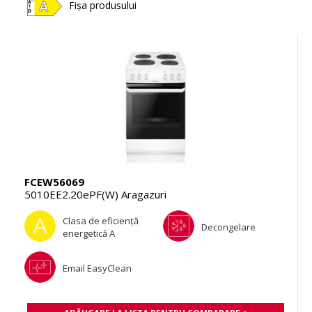
Fișa produsului
FCEW56069
5010EE2.20ePF(W) Aragazuri
Clasa de eficienţă
Decongelare
energetică A
Email EasyClean