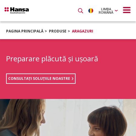
LIMBA
ROMÂNĂ
PAGINA PRINCIPALĂ
PRODUSE
ARAGAZURI
Preparare plăcută şi uşoară
CONSULTAŢI SOLUŢIILE NOASTRE