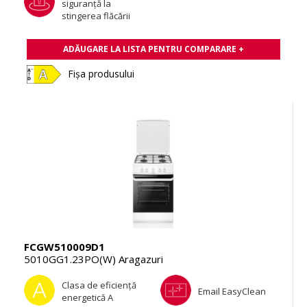
siguranţă la
stingerea flăcării
ADĂUGARE LA LISTA PENTRU COMPARARE +
Fișa produsului
FCGW510009D1
5010GG1.23PO(W) Aragazuri
Clasa de eficienţă
Email EasyClean
energetică A