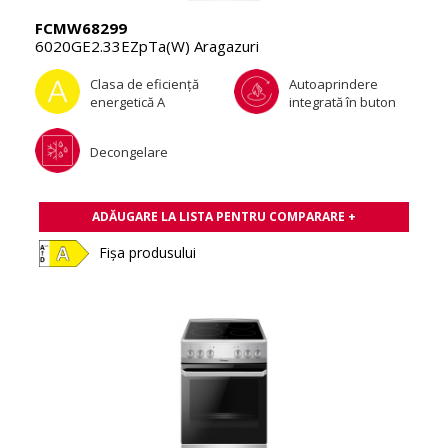
FCMW68299
6020GE2.33EZpTa(W) Aragazuri
Clasa de eficienţă
Autoaprindere
energetică A
integrată în buton
Decongelare
ADĂUGARE LA LISTA PENTRU COMPARARE +
Fișa produsului