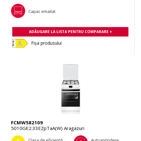
Capac emailat
ADĂUGARE LA LISTA PENTRU COMPARARE +
Fișa produsului
FCMW582109
5010GE2.33EZpTaA(W) Aragazuri
Clasa de eficienţă
Autoaprindere