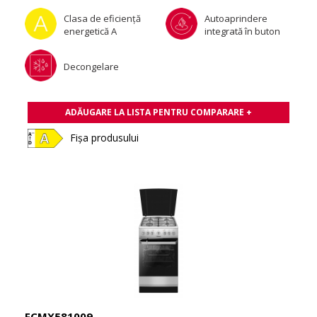
Clasa de eficienţă
Autoaprindere
energetică A
integrată în buton
Decongelare
ADĂUGARE LA LISTA PENTRU COMPARARE +
Fișa produsului
FCMX581009