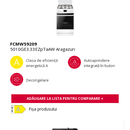
FCMW59209
5010GE3.33EZpTaAW Aragazuri
Clasa de eficienţă
Autoaprindere
energetică A
integrată în buton
Decongelare
ADĂUGARE LA LISTA PENTRU COMPARARE +
Fișa produsului