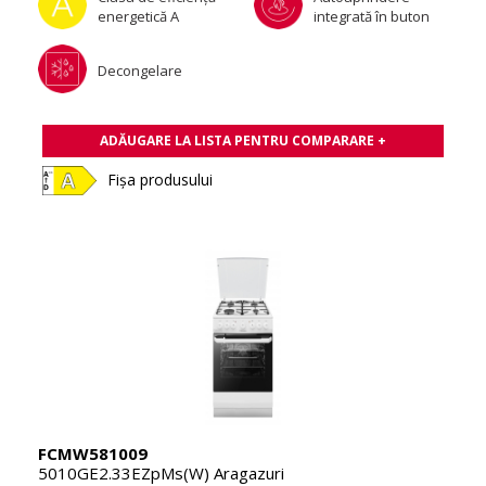
energetică A
integrată în buton
Decongelare
ADĂUGARE LA LISTA PENTRU COMPARARE +
Fișa produsului
FCMW581009
5010GE2.33EZpMs(W) Aragazuri