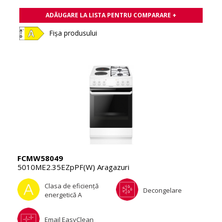
ADĂUGARE LA LISTA PENTRU COMPARARE +
Fișa produsului
FCMW58049
5010ME2.35EZpPF(W) Aragazuri
Clasa de eficienţă
Decongelare
energetică A
Email EasyClean