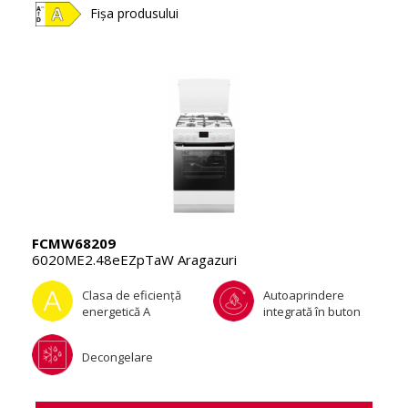
Fișa produsului
FCMW68209
6020ME2.48eEZpTaW Aragazuri
Clasa de eficienţă
Autoaprindere
energetică A
integrată în buton
Decongelare