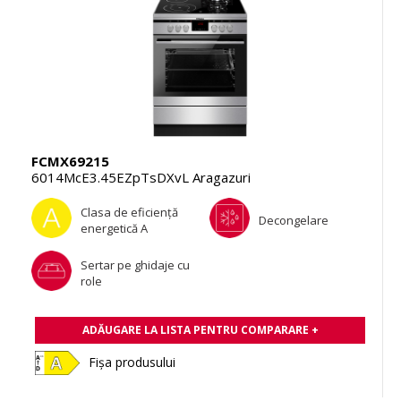
FCMX69215
6014McE3.45EZpTsDXvL Aragazuri
Clasa de eficienţă
Decongelare
energetică A
Sertar pe ghidaje cu
role
ADĂUGARE LA LISTA PENTRU COMPARARE +
Fișa produsului