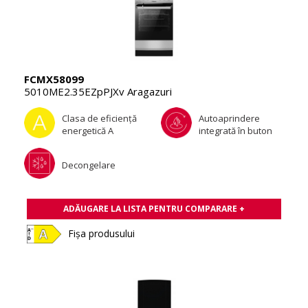
FCMX58099
5010ME2.35EZpPJXv Aragazuri
Clasa de eficienţă
Autoaprindere
energetică A
integrată în buton
Decongelare
ADĂUGARE LA LISTA PENTRU COMPARARE +
Fișa produsului