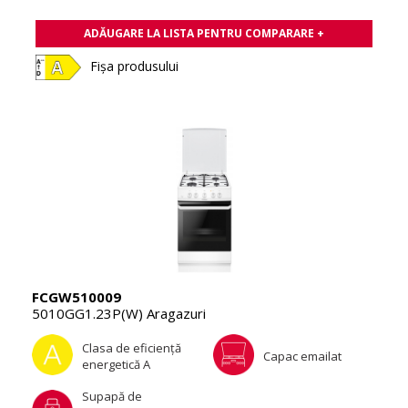
ADĂUGARE LA LISTA PENTRU COMPARARE +
Fișa produsului
FCGW510009
5010GG1.23P(W) Aragazuri
Clasa de eficienţă
Capac emailat
energetică A
Supapă de