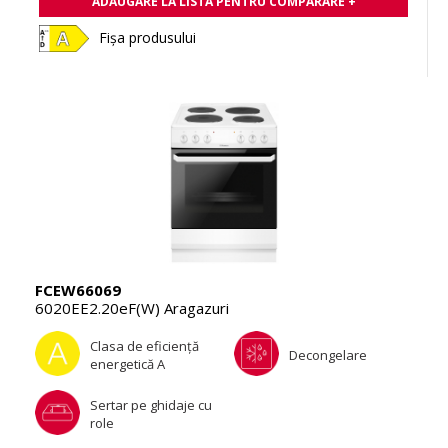
ADĂUGARE LA LISTA PENTRU COMPARARE +
Fișa produsului
FCEW66069
6020EE2.20eF(W) Aragazuri
Clasa de eficienţă
Decongelare
energetică A
Sertar pe ghidaje cu
role