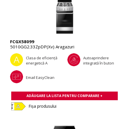
FCGX58099
5010GG2.33ZpDP(Xv) Aragazuri
Clasa de eficienţă
Autoaprindere
energetică A
integrată în buton
Email EasyClean
ADĂUGARE LA LISTA PENTRU COMPARARE +
Fișa produsului