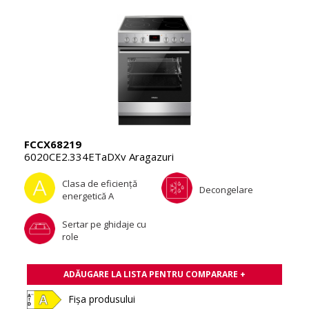
FCCX68219
6020CE2.334ETaDXv Aragazuri
Clasa de eficienţă
Decongelare
energetică A
Sertar pe ghidaje cu
role
ADĂUGARE LA LISTA PENTRU COMPARARE +
Fișa produsului