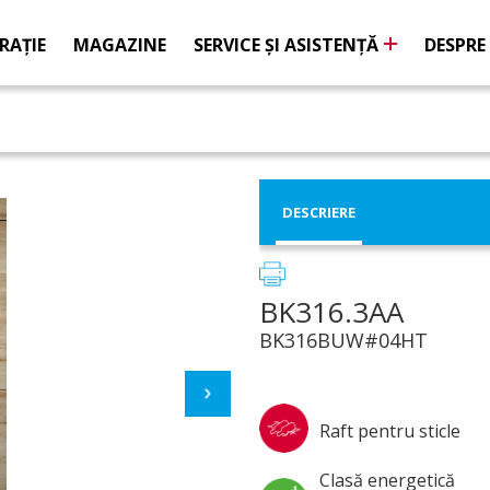
RAŢIE
MAGAZINE
SERVICE ŞI ASISTENŢĂ
DESPRE
DESCRIERE
BK316.3AA
BK316BUW#04HT
Raft pentru sticle
Clasă energetică