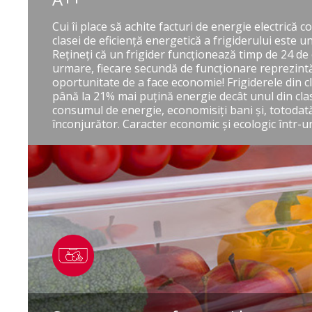
Cui îi place să achite facturi de energie electrică 
clasei de eficienţă energetică a frigiderului este u
Reţineţi că un frigider funcţionează timp de 24 de o
urmare, fiecare secundă de funcţionare reprezint
oportunitate de a face economie! Frigiderele din cl
până la 21% mai puţină energie decât unul din cla
consumul de energie, economisiţi bani şi, totodată
înconjurător. Caracter economic şi ecologic într-u