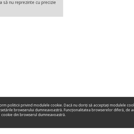
a să nu reprezinte cu precizie
form politicii privind modulele cookie. Dacă nu doriţi să acceptaţi modulele coo
 setările browserului dumneavoastră. Funcţionalitatea browserelor diferă, de 
le cookie din browserul dumneavoastră.