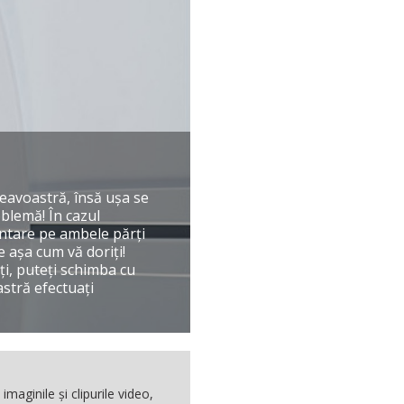
neavoastră, însă uşa se
blemă! În cazul
montare pe ambele părţi
e aşa cum vă doriţi!
ţi, puteţi schimba cu
astră efectuaţi
maginile şi clipurile video,