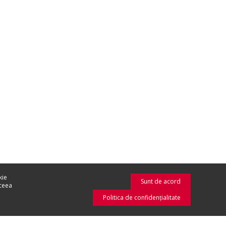
kie
Sunt de acord
aceea
Politica de confidenţialitate