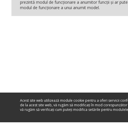
prezintă modul de funcţionare a anumitor funcţii şi ar pute
modul de funcţionare a unui anumit model.
Acest site web utilizează module cookie pentru a oferi servicii con
de la acest site web, vă rugăm să modificaţi în mod corespunzător
vă rugăm să verificaţi cum puteţi modifica setările pentru module