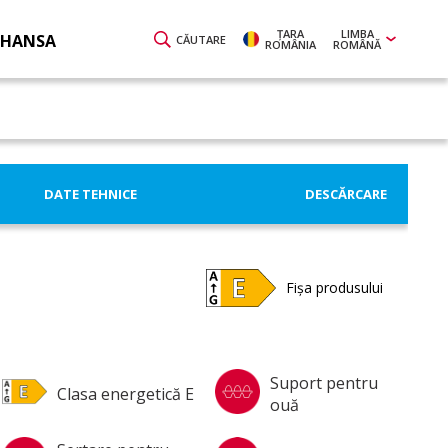
ŢARA
LIMBA
 HANSA
CĂUTARE
ROMÂNIA
ROMÂNĂ
DATE TEHNICE
DESCĂRCARE
Fișa produsului
Suport pentru
Clasa energetică E
ouă