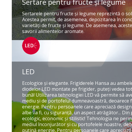
Sertare pentru fructe şi legume
Sertarele pentru fructe şi legume reprezintă o sol
Acestea permit, de asemenea, depozitarea în condi
varietăţi de fructe şi legume. De asemenea, acest
savorii alimentelor aromate.
LED
Ecologice şi elegante. Frigiderele Hansa au ambele 
diodelor LED montate pe frigider, puteţi vedea tot
bună! Utilizarea tehnologiei LED vă permite să ave
mediu şi de portofelul dumneavoastră, deoarece 
energie. Pentru persoanele care apreciază designu
albe va fi, cu siguranţă, un aspect atrăgător... Di
ecologic, economic şi stilistic! Tehnologia ne perm
mediul înconjurător şi cu portofelele noastre, deo
puţină energie. Pentru persoanele care apreciază