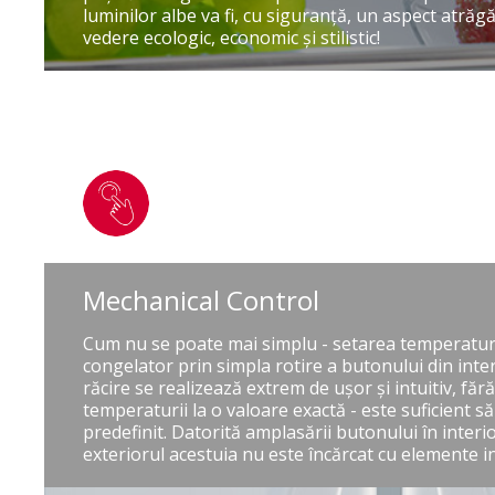
luminilor albe va fi, cu siguranţă, un aspect atrăgă
vedere ecologic, economic şi stilistic!
Mechanical Control
Cum nu se poate mai simplu - setarea temperaturil
congelator prin simpla rotire a butonului din inter
răcire se realizează extrem de uşor şi intuitiv, făr
temperaturii la o valoare exactă - este suficient să
predefinit. Datorită amplasării butonului în interio
exteriorul acestuia nu este încărcat cu elemente in