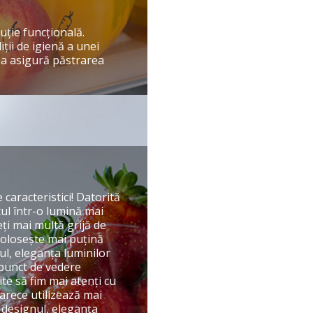
uţie funcţională.
ţii de igienă a unei
ea asigură păstrarea
caracteristici! Datorită
ul într-o lumină mai
ţi mai multă grijă de
foloseşte mai puţină
l, eleganţa luminilor
n punct de vedere
ite să fim mai atenţi cu
arece utilizează mai
 designul, eleganţa