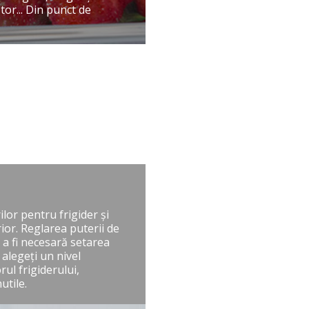
tor... Din punct de
or pentru frigider şi
ior. Reglarea puterii de
ă a fi necesară setarea
 alegeţi un nivel
rul frigiderului,
utile.