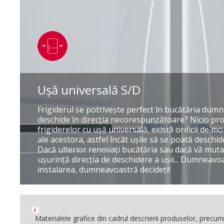
Uşă universală S/D
Frigiderul se potriveşte perfect în bucătăria dum
deschide în direcţia necorespunzătoare? Nicio pro
frigiderelor cu uşă universală, există orificii de 
ale acestora, astfel încât uşile să se poată deschid
Dacă ulterior renovaţi bucătăria sau dacă vă muta
uşurinţă direcţia de deschidere a uşii... Dumneavo
instalarea, dumneavoastră decideţi!
i
Materialele grafice din cadrul descrierii produselor, precum i