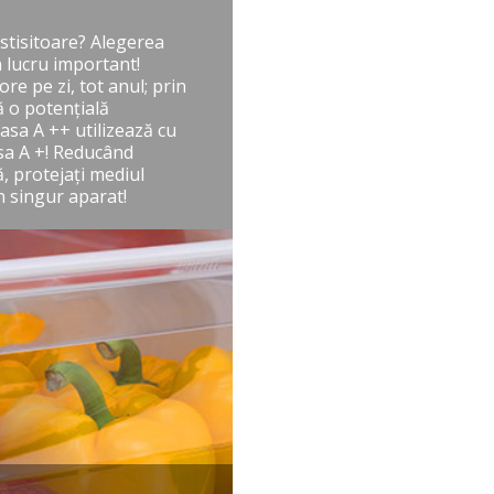
costisitoare? Alegerea
n lucru important!
re pe zi, tot anul; prin
ă o potenţială
asa A ++ utilizează cu
sa A +! Reducând
, protejaţi mediul
n singur aparat!