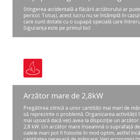
Stingerea accidentală a flăcării arzătorului ar pu
pericol. Totuşi, acest lucru nu se întâmplă în cazu
care sunt dotate cu o supapă specială care întrer
Siguranţa este pe primul loc!
Arzător mare de 2,8kW
Pregătirea zilnică a unor cantități mai mari de mâ
să reprezinte o problemă. Organizarea activității 
mai ușoară dacă veți avea la dispoziție un arzător
2,8 kW. Un arzător mare înseamnă o suprafață de î
oalele mari pot fi folosite în mod optim, astfel înc
cantitatea necesară de mâncare. Veți economisi ti