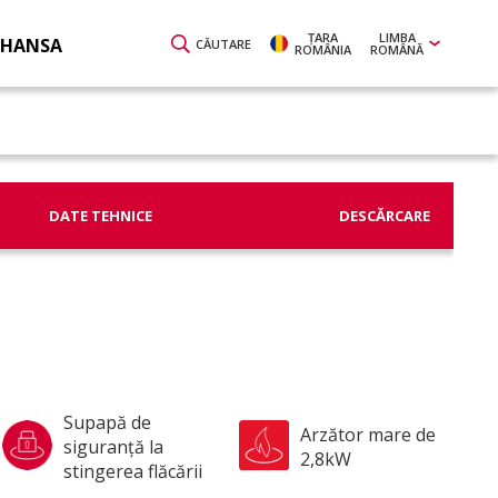
ŢARA
LIMBA
 HANSA
CĂUTARE
ROMÂNIA
ROMÂNĂ
DATE TEHNICE
DESCĂRCARE
Supapă de
Arzător mare de
siguranţă la
2,8kW
stingerea flăcării