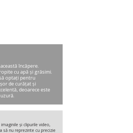
n această încăpere.
ropite cu apă şi grăsimi.
 să optaţi pentru
şor de curăţat şi
excelentă, deoarece este
 uzură.
maginile şi clipurile video,
a să nu reprezinte cu precizie