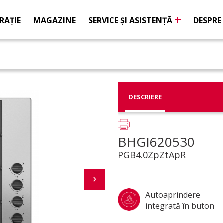
RAŢIE
MAGAZINE
SERVICE ŞI ASISTENŢĂ
DESPRE
DESCRIERE
BHGI620530
PGB4.0ZpZtApR
Autoaprindere
integrată în buton