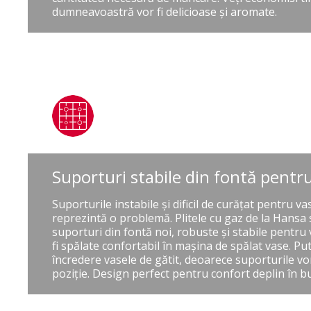
dumneavoastră vor fi delicioase și aromate.
Suporturi stabile din fontă pentru
Suporturile instabile şi dificil de curăţat pentru v
reprezintă o problemă. Plitele cu gaz de la Hansa
suporturi din fontă noi, robuste şi stabile pentru 
fi spălate confortabil în maşina de spălat vase. Pu
încredere vasele de gătit, deoarece suporturile v
poziţie. Design perfect pentru confort deplin în bu