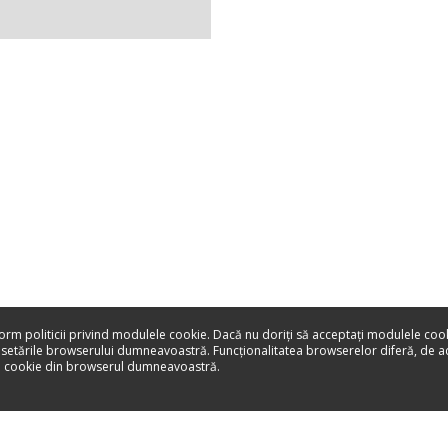
form politicii privind modulele cookie. Dacă nu doriţi să acceptaţi modulele coo
 setările browserului dumneavoastră. Funcţionalitatea browserelor diferă, de 
le cookie din browserul dumneavoastră.