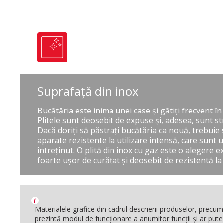
Suprafaţă din inox
Bucătăria este inima unei case şi gătiţi frecvent î
Plitele sunt deosebit de expuse şi, adesea, sunt st
Dacă doriţi să păstraţi bucătăria ca nouă, trebuie
aparate rezistente la utilizare intensă, care sunt u
întreţinut. O plită din inox cu gaz este o alegere 
foarte uşor de curăţat şi deosebit de rezistentă la
i
Materialele grafice din cadrul descrierii produselor, precum i
prezintă modul de funcţionare a anumitor funcţii şi ar pute