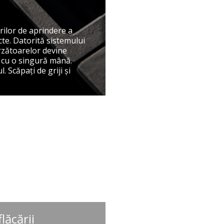
rilor de aprindere a
cte. Datorită sistemului
rzătoarelor devine
l cu o singură mână.
. Scăpaţi de griji şi
lăcării