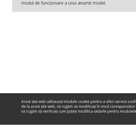
modul de funcţionare a unui anumit model.
Acest site web utilizează module cookie pentru a oferi servicii con
de la acest site web, vă rugăm să modificaţi în mod corespunzător
vă rugăm să verificaţi cum puteţi modifica setările pentru module