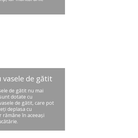
 vasele de gătit
asele de gătit nu mai
 sunt dotate cu
vasele de gătit, care pot
teţi deplasa cu
or rămâne în aceeaşi
cătărie.