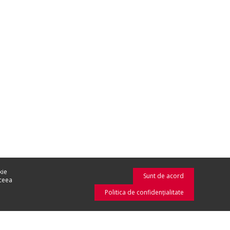
kie
Sunt de acord
aceea
Politica de confidenţialitate