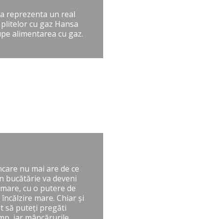
tea reprezenta un real
l plitelor cu gaz Hansa
upe alimentarea cu gaz.
ncare nu mai are de ce
în bucătărie va deveni
 mare, cu o putere de
ncălzire mare. Chiar și
ât să puteți pregăti
mp, iar mâncărurile