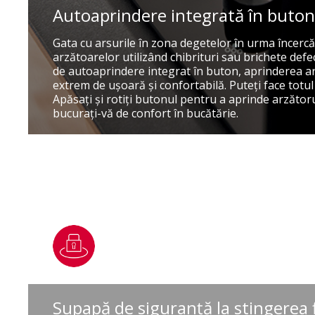
Autoaprindere integrată în buton
Gata cu arsurile în zona degetelor în urma încercă
arzătoarelor utilizând chibrituri sau brichete defe
de autoaprindere integrat în buton, aprinderea a
extrem de uşoară şi confortabilă. Puteţi face totu
Apăsaţi şi rotiţi butonul pentru a aprinde arzătorul
bucuraţi-vă de confort în bucătărie.
Supapă de siguranţă la stingerea f