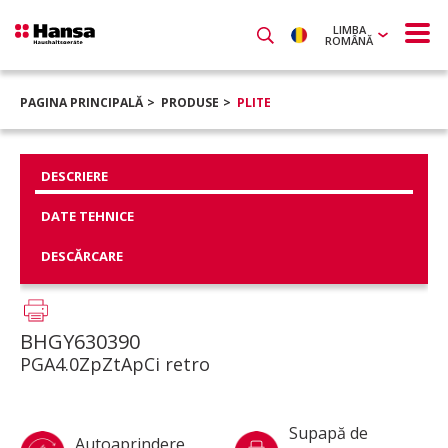
LIMBA
ROMÂNĂ
PAGINA PRINCIPALĂ
PRODUSE
PLITE
DESCRIERE
DATE TEHNICE
DESCĂRCARE
BHGY630390
PGA4.0ZpZtApCi retro
Supapă de
Autoaprindere