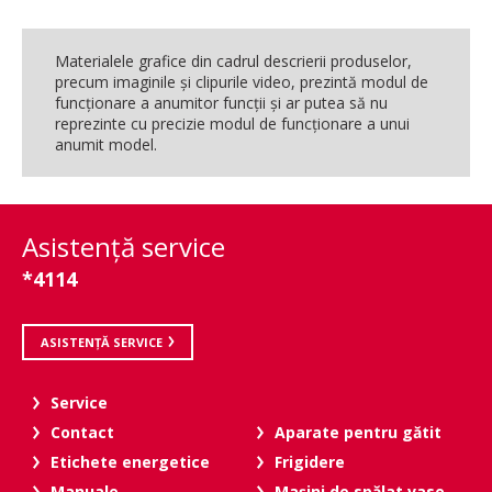
Materialele grafice din cadrul descrierii produselor,
precum imaginile şi clipurile video, prezintă modul de
funcţionare a anumitor funcţii şi ar putea să nu
reprezinte cu precizie modul de funcţionare a unui
anumit model.
Asistenţă service
*4114
ASISTENȚĂ SERVICE
Service
Contact
Aparate pentru gătit
Etichete energetice
Frigidere
Manuale
Maşini de spălat vase