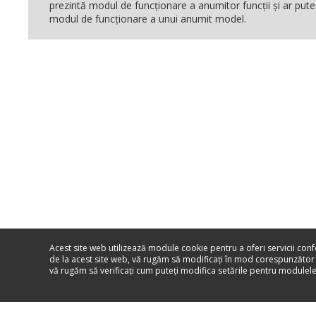
prezintă modul de funcţionare a anumitor funcţii şi ar pute
modul de funcţionare a unui anumit model.
Acest site web utilizează module cookie pentru a oferi servicii con
de la acest site web, vă rugăm să modificaţi în mod corespunzător
vă rugăm să verificaţi cum puteţi modifica setările pentru module