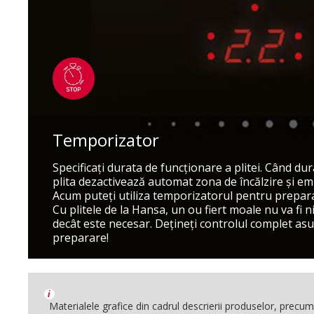
Temporizator
Specificaţi durata de funcţionare a plitei. Când dur
plita dezactivează automat zona de încălzire şi e
Acum puteţi utiliza temporizatorul pentru prepar
Cu plitele de la Hansa, un ou fiert moale nu va fi n
decât este necesar. Deţineţi controlul complet as
preparare!
i
Materialele grafice din cadrul descrierii produselor, precum i