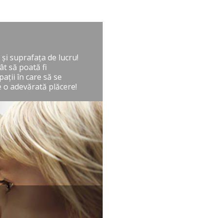
 şi suprafaţa de lucru!
ât să poată fi
aţii în care să se
 o adevărată plăcere!