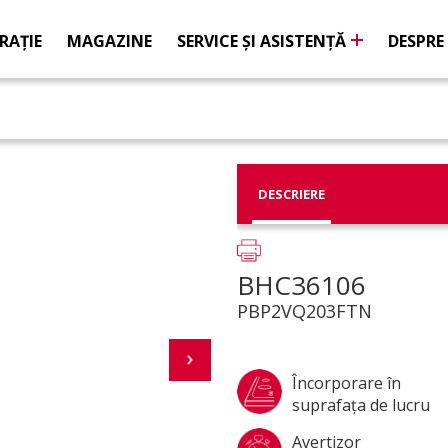
RAŢIE
MAGAZINE
SERVICE ŞI ASISTENŢĂ
DESPRE
DESCRIERE
BHC36106
PBP2VQ203FTN
Încorporare în
suprafaţa de lucru
Avertizor