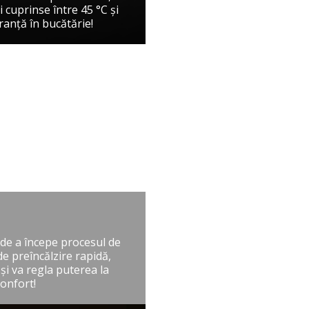
 cuprinse între 45 °C şi
uranţă în bucătărie!
e de a începe procesul de
e preîncălzire rapidă,
şi va regla puterea la
confort!