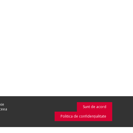
kie
Sunt de acord
aceea
Politica de confidenţialitate