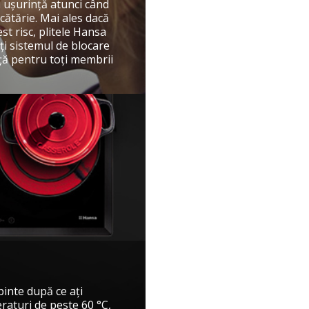
cu uşurinţă atunci când
ucătărie. Mai ales dacă
st risc, plitele Hansa
ţi sistemul de blocare
ţă pentru toţi membrii
binte după ce aţi
eraturi de peste 60 °C,