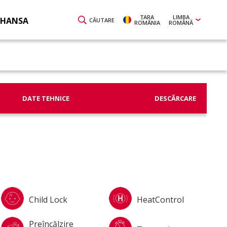
ŢARA
LIMBA
 HANSA
CĂUTARE
ROMÂNIA
ROMÂNĂ
DATE TEHNICE
DESCĂRCARE
Child Lock
HeatControl
Preîncălzire