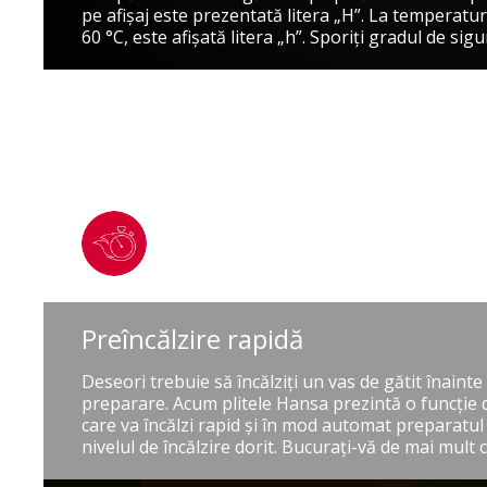
pe afişaj este prezentată litera „H”. La temperaturi
60 °C, este afişată litera „h”. Sporiţi gradul de sig
Preîncălzire rapidă
Deseori trebuie să încălziţi un vas de gătit înaint
preparare. Acum plitele Hansa prezintă o funcţie d
care va încălzi rapid şi în mod automat preparatul 
nivelul de încălzire dorit. Bucuraţi-vă de mai mult 