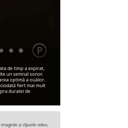
ata de timp a expirat,
mite un semnal sonor.
area optimă a ouălor.
iciodată fiert mai mult
upra duratei de
maginile şi clipurile video,