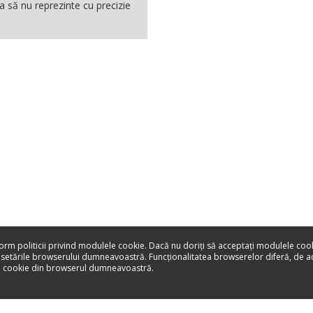
a să nu reprezinte cu precizie
form politicii privind modulele cookie. Dacă nu doriţi să acceptaţi modulele coo
 setările browserului dumneavoastră. Funcţionalitatea browserelor diferă, de 
le cookie din browserul dumneavoastră.