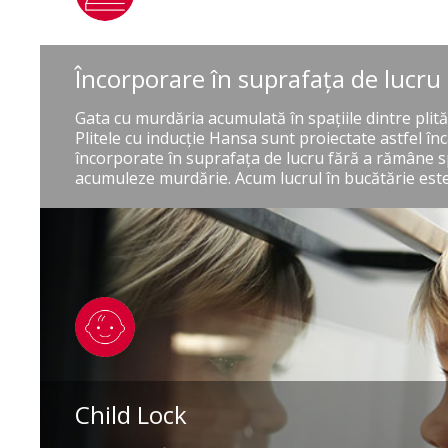
Încorporare în suprafaţa de lucru
Gata cu murdăria acumulată în spaţiile dintre plită
Plitele cu inducţie Hansa sunt proiectate astfel înc
încorporate în suprafaţa de lucru fără a rămâne sp
acumuleze murdărie. Acum lucrul în bucătărie este
Child Lock