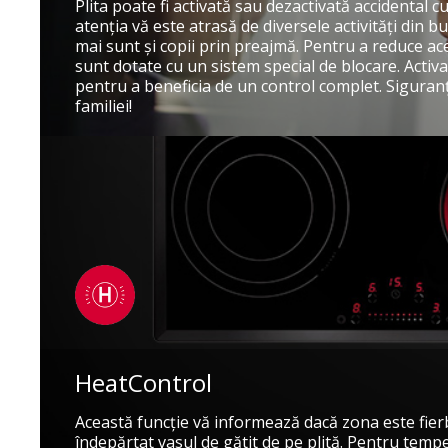
Plita poate fi activată sau dezactivată accidental 
atenţia vă este atrasă de diversele activităţi din b
mai sunt şi copii prin preajmă. Pentru a reduce ace
sunt dotate cu un sistem special de blocare. Activa
pentru a beneficia de un control complet. Siguran
familiei!
HeatControl
Această funcţie vă informează dacă zona este fier
îndepărtat vasul de gătit de pe plită. Pentru temp