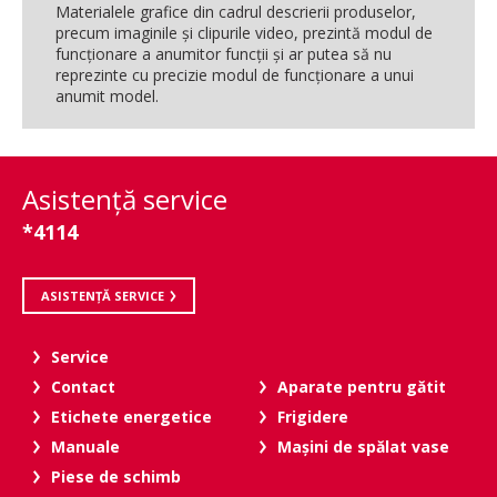
Materialele grafice din cadrul descrierii produselor,
precum imaginile şi clipurile video, prezintă modul de
funcţionare a anumitor funcţii şi ar putea să nu
reprezinte cu precizie modul de funcţionare a unui
anumit model.
Asistenţă service
*4114
ASISTENȚĂ SERVICE
Service
Contact
Aparate pentru gătit
Etichete energetice
Frigidere
Manuale
Maşini de spălat vase
Piese de schimb