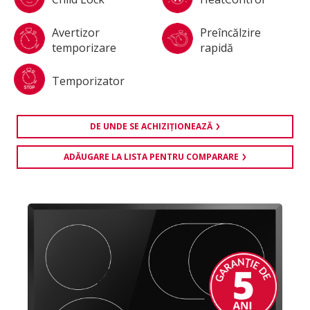
Avertizor
Preîncălzire
temporizare
rapidă
Temporizator
DE UNDE SE ACHIZIŢIONEAZĂ
ADĂUGARE LA LISTA PENTRU COMPARARE