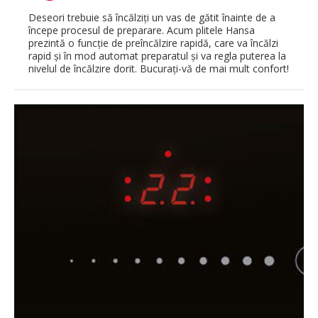
Deseori trebuie să încălziţi un vas de gătit înainte de a
începe procesul de preparare. Acum plitele Hansa
prezintă o funcţie de preîncălzire rapidă, care va încălzi
rapid şi în mod automat preparatul şi va regla puterea la
nivelul de încălzire dorit. Bucuraţi-vă de mai mult confort!