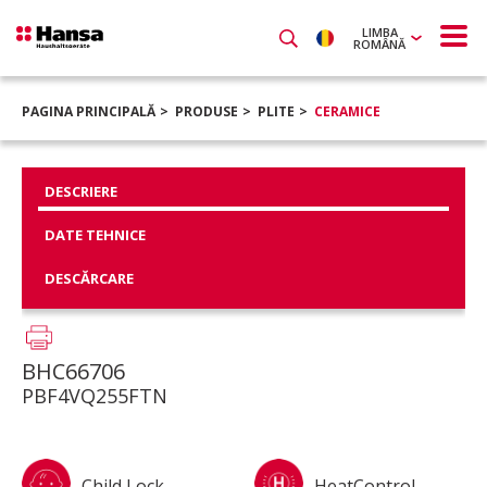
LIMBA
ROMÂNĂ
PAGINA PRINCIPALĂ
PRODUSE
PLITE
CERAMICE
DESCRIERE
DATE TEHNICE
DESCĂRCARE
BHC66706
PBF4VQ255FTN
Child Lock
HeatControl