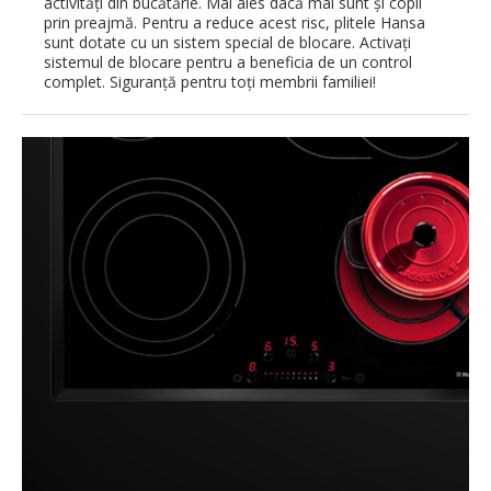
activităţi din bucătărie. Mai ales dacă mai sunt şi copii
prin preajmă. Pentru a reduce acest risc, plitele Hansa
sunt dotate cu un sistem special de blocare. Activaţi
sistemul de blocare pentru a beneficia de un control
complet. Siguranţă pentru toţi membrii familiei!