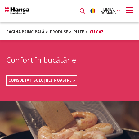
LIMBA
ROMÂNĂ
PAGINA PRINCIPALĂ
PRODUSE
PLITE
CU GAZ
Confort în bucătărie
CONSULTAŢI SOLUŢIILE NOASTRE