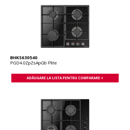
BHKS630540
PGD4.0ZpZsApGb Plite
ADĂUGARE LA LISTA PENTRU COMPARARE +