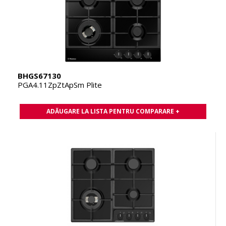
BHGS67130
PGA4.11ZpZtApSm Plite
ADĂUGARE LA LISTA PENTRU COMPARARE +