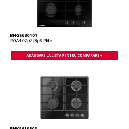
BHGS630101
PGA4.0ZpZtBpS Plite
ADĂUGARE LA LISTA PENTRU COMPARARE +
BHKS610503