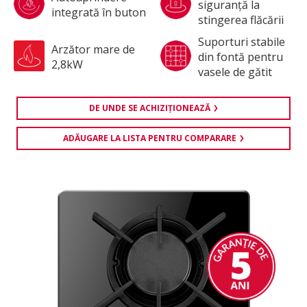
siguranţă la
integrată în buton
stingerea flăcării
Suporturi stabile
Arzător mare de
din fontă pentru
2,8kW
vasele de gătit
DE UNDE SE ACHIZIŢIONEAZĂ
ADĂUGARE LA LISTA PENTRU COMPARARE